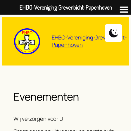
EHBO-Vereniging Grevenbicht-Papenhoven
Ga
naar
de
EHBO-Vereniging Grevenbicht-
inhoud
Papenhoven
Evenementen
Wij verzorgen voor U: