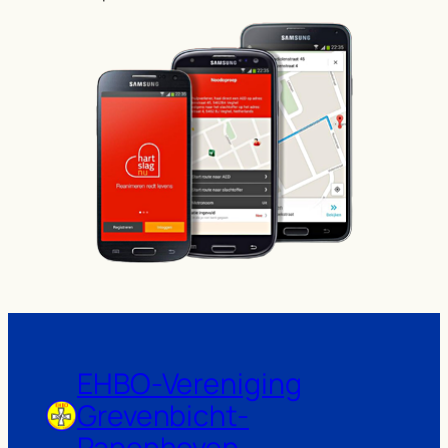
EHBO-Vereniging
Grevenbicht-
Papenhoven